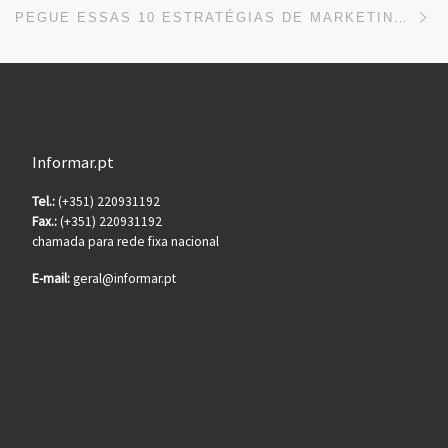
Ne
PEGUE ESSAS 10 ESTRATÉGIAS DE MARKETING E DOBRE SEUS CLIENTES AGORA
Informar.pt
Tel.:
(+351) 220931192
Fax.:
(+351) 220931192
chamada para rede fixa nacional
E-mail:
geral@informar.pt