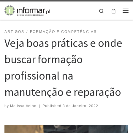
Skip to content
Search
Me
ARTIGOS
FORMAÇÃO E COMPETÊNCIAS
Veja boas práticas e onde
buscar formação
profissional na
manutenção e reparação
by
Melissa Velho
|
Published
3 de Janeiro, 2022