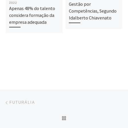
2022
Gestão por
Apenas 48% do talento
Competências, Segundo
considera formação da
Idalberto Chiavenato
empresa adequada
Post navigation
Previous post
FUTURÁLIA
BACK TO POST LIST