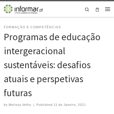
Skip to content
Search
Me
FORMAÇÃO E COMPETÊNCIAS
Programas de educação
intergeracional
sustentáveis: desafios
atuais e perspetivas
futuras
by
Melissa Velho
|
Published
11 de Janeiro, 2021