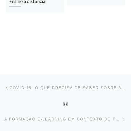
ensino à distância
Post navigation
Previous post
COVID-19: O QUE PRECISA DE SABER SOBRE A NOVA VARIANTE DO REINO UNIDO EXPLICADO POR UMA MÉDICA
BACK TO POST LIST
Ne
A FORMAÇÃO E-LEARNING EM CONTEXTO DE TRABALHO