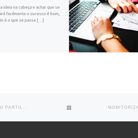
a ideia na cabeça e achar que se
ará facilmente o sucesso é bom,
o é o que se passa […]
BACK TO POST LIST
RELAÇÃO FAMÍLIA-ESCOLA: EDUCAÇÃO DIVIDIDA OU PARTILHADA?