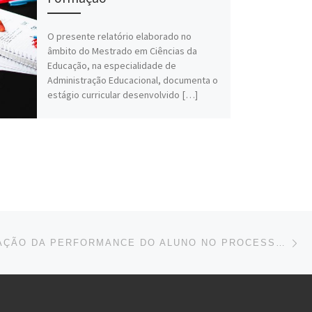
O presente relatório elaborado no
âmbito do Mestrado em Ciências da
Educação, na especialidade de
Administração Educacional, documenta o
estágio curricular desenvolvido […]
Ne
MONITORIZAÇÃO DA PERFORMANCE DO ALUNO NO PROCESSO DE APRENDIZAGEM