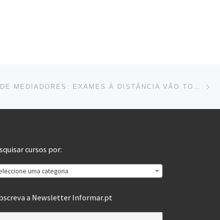
Ne
FORMAÇÃO DE MEDIADORES: EXAMES À DISTÂNCIA VÃO TORNAR-SE REGIME COMUM
squisar cursos por:
eleccione uma categoria
bscreva a Newsletter Informar.pt