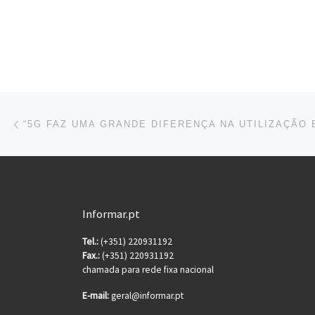
Post navigation
Previous post
Informar.pt
Tel.:
(+351) 220931192
Fax.:
(+351) 220931192
chamada para rede fixa nacional
E-mail:
geral@informar.pt