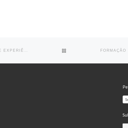
BACK TO POST LIST
“5G FAZ UMA GRANDE DIFERENÇA NA UTILIZAÇÃO E EXPERIÊNCIA DA REALIDADE ESTENDIDA”
Pe
S
Su