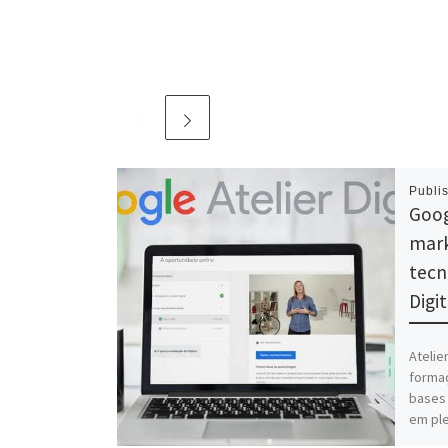
Publi
Goog
mark
tecn
Digi
Atelie
formaç
bases
em ple