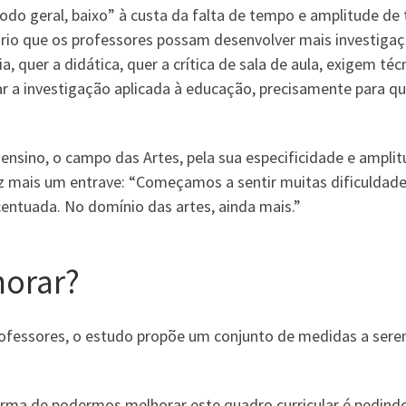
do geral, baixo” à custa da falta de tempo e amplitude de 
rio que os professores possam desenvolver mais investigaç
 quer a didática, quer a crítica de sala de aula, exigem téc
ar a investigação aplicada à educação, precisamente para que
nsino, o campo das Artes, pela sua especificidade e amplitu
z mais um entrave: “Começamos a sentir muitas dificuldades
centuada. No domínio das artes, ainda mais.”
orar?
ofessores, o estudo propõe um conjunto de medidas a sere
forma de podermos melhorar este quadro curricular é pedindo