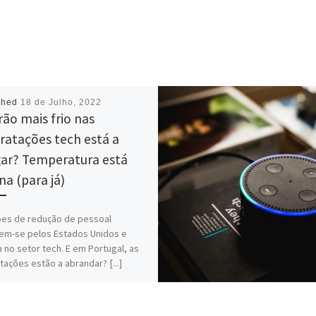
shed
18 de Julho, 2022
rão mais frio nas
ratações tech está a
ar? Temperatura está
a (para já)
es de redução de pessoal
em-se pelos Estados Unidos e
 no setor tech. E em Portugal, as
tações estão a abrandar? [...]