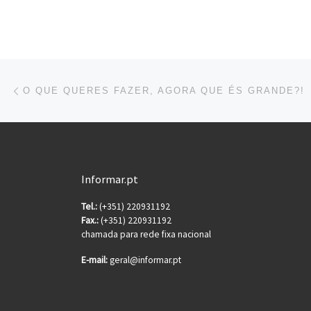
Post navigation
Previous post
O QUE QUERES FAZER, AGORA QUE ÉS GRANDE?!
Informar.pt
Tel.:
(+351) 220931192
Fax.:
(+351) 220931192
chamada para rede fixa nacional
E-mail:
geral@informar.pt