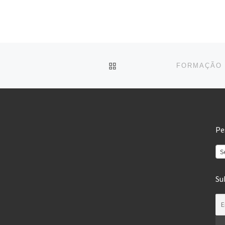
BACK TO POST LIST
Pe
S
Su