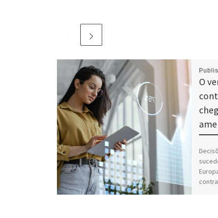
Publi
O ve
cont
cheg
amen
Decisõ
suced
Europa
contra