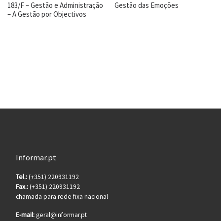
183/F – Gestão e Administração
Gestão das Emoções
– A Gestão por Objectivos
Informar.pt
Tel.:
(+351) 220931192
Fax.:
(+351) 220931192
chamada para rede fixa nacional
E-mail:
geral@informar.pt