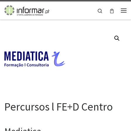
Skip to content
Search
Me
Percursos l FE+D Centro