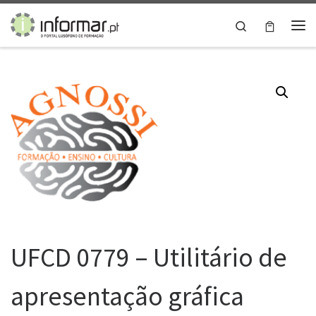
Skip to content
Search
Me
UFCD 0779 – Utilitário de
apresentação gráfica