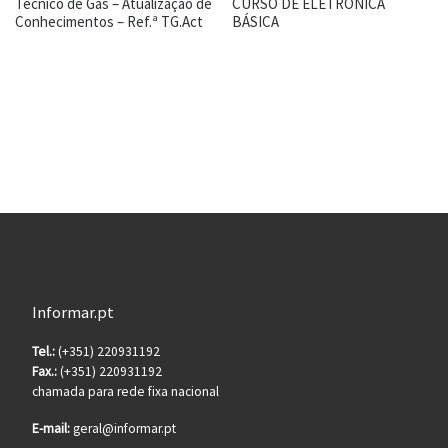
Técnico de Gás – Atualização de
CURSO DE ELETRÓNICA
Conhecimentos – Ref.ª TG.Act
BÁSICA
Informar.pt
Tel.:
(+351) 220931192
Fax.:
(+351) 220931192
chamada para rede fixa nacional
E-mail:
geral@informar.pt