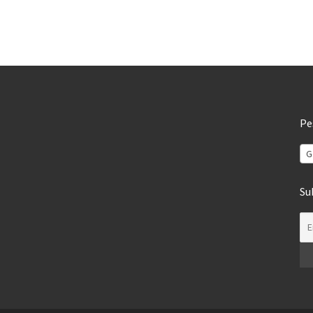
Pe
G
Su