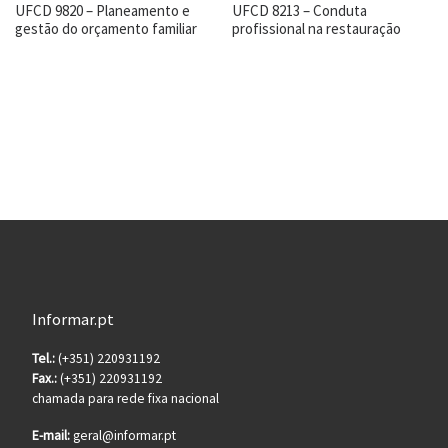
UFCD 9820 – Planeamento e
UFCD 8213 – Conduta
gestão do orçamento familiar
profissional na restauração
Informar.pt
Tel.:
(+351) 220931192
Fax.:
(+351) 220931192
chamada para rede fixa nacional
E-mail:
geral@informar.pt