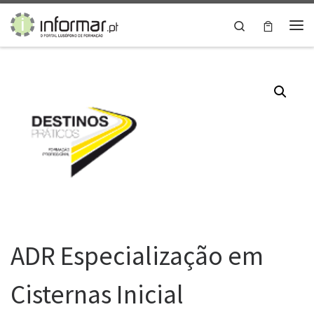
Skip to content
Search
Me
ADR Especialização em
Cisternas Inicial