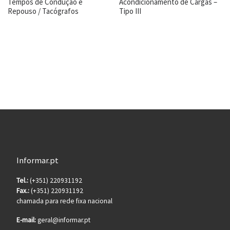
Tempos de Condução e
Acondicionamento de Cargas –
Repouso / Tacógrafos
Tipo III
Informar.pt
Tel.:
(+351) 220931192
Fax.:
(+351) 220931192
chamada para rede fixa nacional
E-mail:
geral@informar.pt