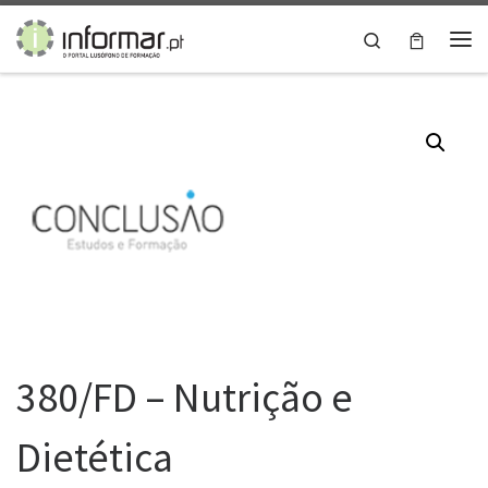
Skip to content
Search
Me
380/FD – Nutrição e
Dietética