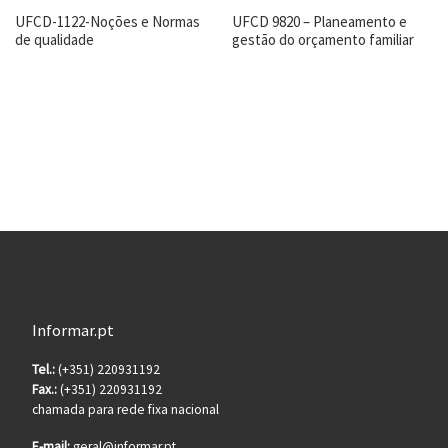
UFCD-1122-Noções e Normas
UFCD 9820 – Planeamento e
de qualidade
gestão do orçamento familiar
Informar.pt
Tel.:
(+351) 220931192
Fax.:
(+351) 220931192
chamada para rede fixa nacional
E-mail:
geral@informar.pt