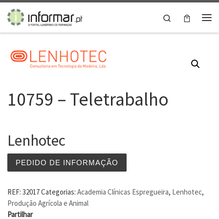
Skip to content
Search
Me
10759 – Teletrabalho
Lenhotec
PEDIDO DE INFORMAÇÃO
REF:
32017
Categorias:
Academia Clínicas Espregueira
,
Lenhotec
,
Produção Agrícola e Animal
Partilhar