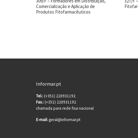
309/F – Formadores em Distribuição,
327/F 
Comercialização e Aplicação de
Fitofa
Produtos Fitofarmacêuticos
Informar.pt
Tel.:
(+351) 220931192
Fax.:
(+351) 220931192
chamada para rede fixa nacional
E-mail:
geral@informar.pt