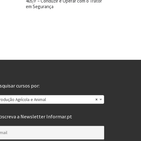
405/F – Conduzir e Operar com o Trator
em Segurança
squisar cursos por:
rodução Agrícola e Animal
×
bscreva a Newsletter Informar.pt