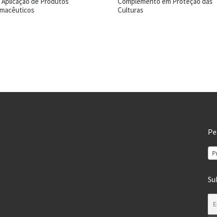
– Aplicação de Produtos
Complemento em Proteção das
rmacêuticos
Culturas
Pe
P
Su