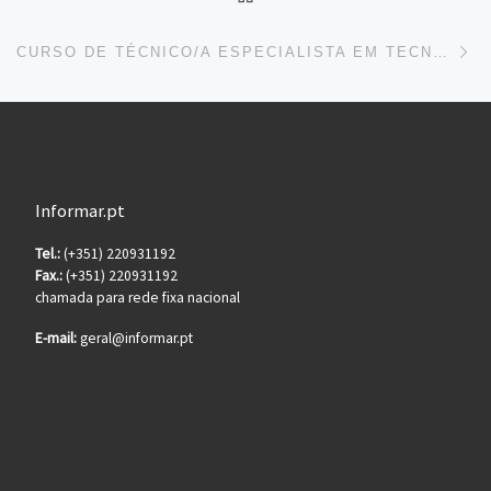
Ne
CURSO DE TÉCNICO/A ESPECIALISTA EM TECNOLOGIA MECATRÓNICA
Informar.pt
Tel.:
(+351) 220931192
Fax.:
(+351) 220931192
chamada para rede fixa nacional
E-mail:
geral@informar.pt