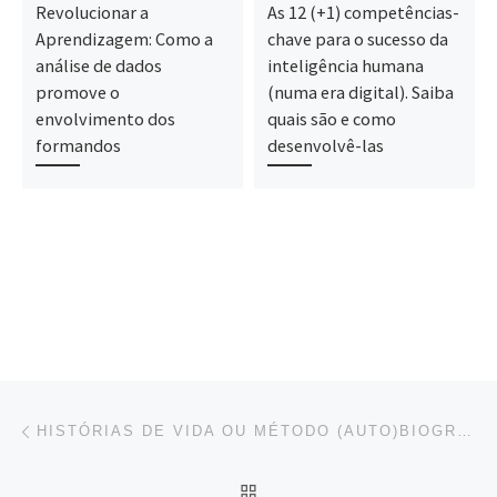
Revolucionar a
As 12 (+1) competências-
Aprendizagem: Como a
chave para o sucesso da
análise de dados
inteligência humana
promove o
(numa era digital). Saiba
envolvimento dos
quais são e como
formandos
desenvolvê-las
Post navigation
Previous post
HISTÓRIAS DE VIDA OU MÉTODO (AUTO)BIOGRÁFICO: UMA EXPERIÊNCIA NA FORMAÇÃO DE EDUCADORES DE ADULTOS
BACK TO POST LIST