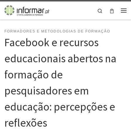
Skip to content
Search
Me
FORMADORES E METODOLOGIAS DE FORMAÇÃO
Facebook e recursos
educacionais abertos na
formação de
pesquisadores em
educação: percepções e
reflexões