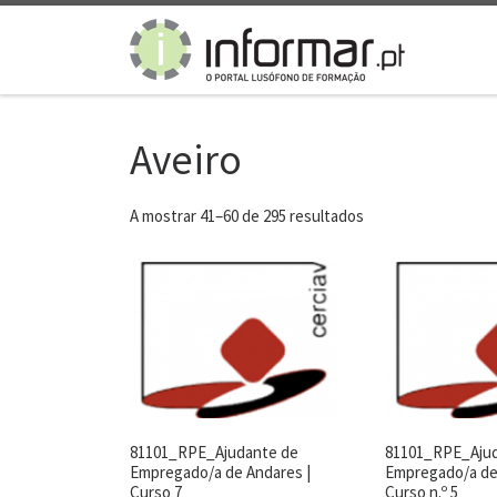
Skip to content
Aveiro
A mostrar 41–60 de 295 resultados
81101_RPE_Ajudante de
81101_RPE_Aju
Empregado/a de Andares |
Empregado/a de
Curso 7
Curso n.º 5