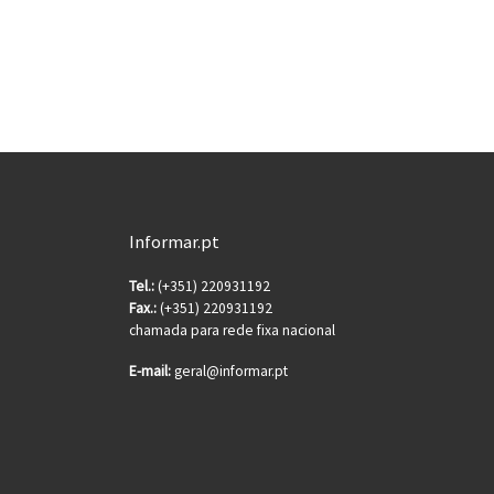
Informar.pt
Tel.:
(+351) 220931192
Fax.:
(+351) 220931192
chamada para rede fixa nacional
E-mail:
geral@informar.pt