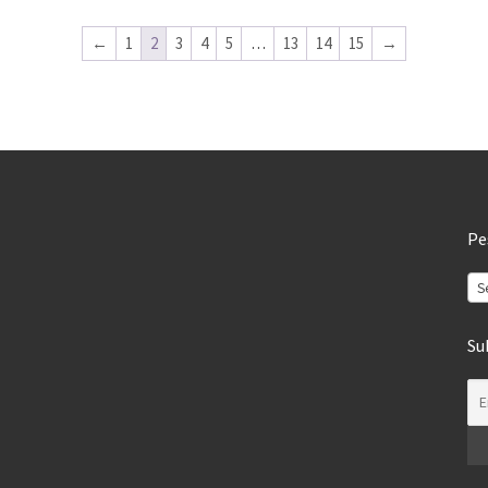
←
1
2
3
4
5
…
13
14
15
→
Pe
S
Su