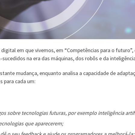
digital em que vivemos, em “Competências para o futuro”, o
cedidos na era das máquinas, dos robôs e da inteligência a
stante mudança, enquanto analisa a capacidade de adapta
is para cada um:
 sobre tecnologias futuras, por exemplo inteligência artifi
tecnologias que aparecerem;
dê o seu feedback e ajude os programadores a melhorá-la;