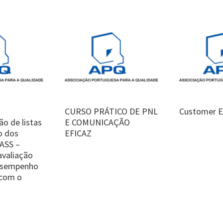
CURSO PRÁTICO DE PNL
Customer E
o de listas
E COMUNICAÇÃO
o dos
EFICAZ
UASS –
valiação
desempenho
 com o