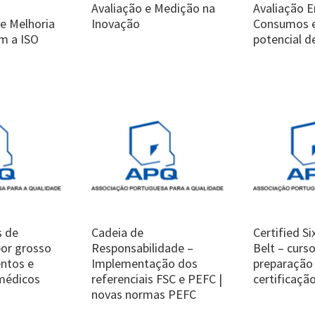
Avaliação e Medição na
Avaliação E
e Melhoria
Inovação
Consumos e
m a ISO
potencial 
s de
Cadeia de
Certified S
por grosso
Responsabilidade –
Belt – curs
ntos e
Implementação dos
preparação 
 médicos
referenciais FSC e PEFC |
certificaçã
novas normas PEFC