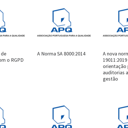
 de
A Norma SA 8000:2014
A nova nor
com o RGPD
19011:2019 
orientação 
auditorias 
gestão