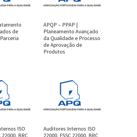
ratamento
APQP – PPAP |
cados de
Planeamento Avançado
(Parceria
da Qualidade e Processo
de Aprovação de
Produtos
nternos ISO
Auditores Internos ISO
C 22000, BRC
22000, FSSC 22000, BRC