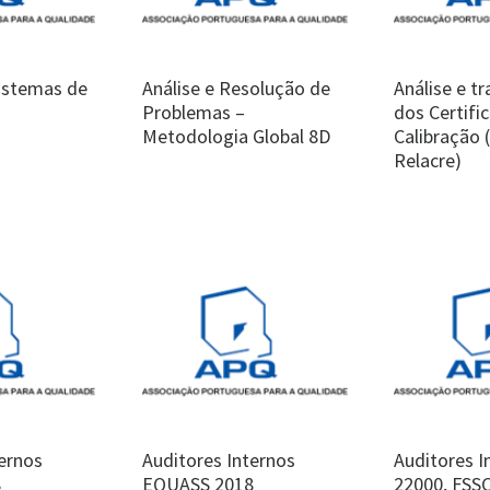
Sistemas de
Análise e Resolução de
Análise e t
Problemas –
dos Certifi
Metodologia Global 8D
Calibração 
Relacre)
ternos
Auditores Internos
Auditores I
8
EQUASS 2018
22000, FSS