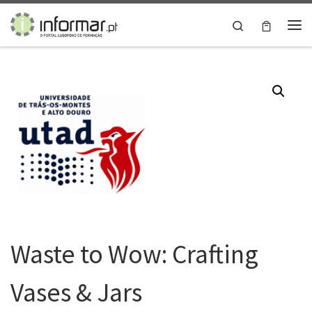
Skip to content
Search
Me
Waste to Wow: Crafting
Vases & Jars