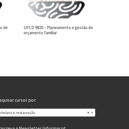
ão de
UFCD 9820 – Planeamento e gestão do
orçamento familiar
squisar cursos por:
otelaria e restauração
×
bscreva a Newsletter Informar.pt