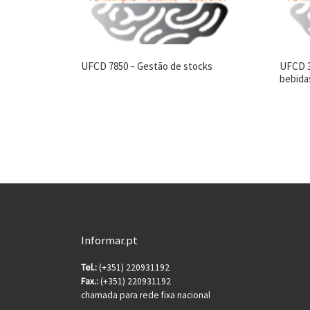
UFCD 7850 – Gestão de stocks
UFCD 3
bebida
Informar.pt
Tel.:
(+351) 220931192
Fax.:
(+351) 220931192
chamada para rede fixa nacional