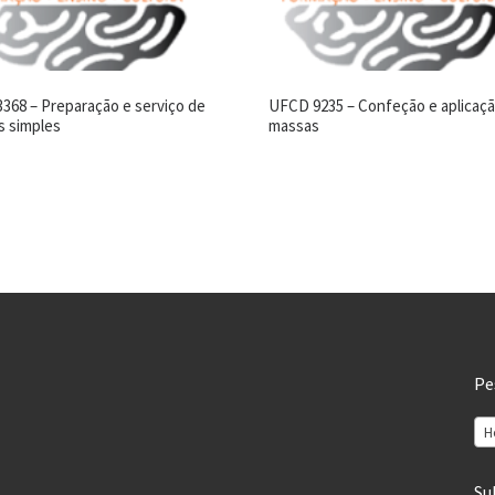
368 – Preparação e serviço de
UFCD 9235 – Confeção e aplicaç
s simples
massas
Pe
H
Su