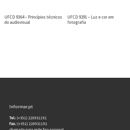
UFCD 9364 – Princípios técnicos
UFCD 9291 – Luz e cor em
do audiovisual
fotografia
Informar.pt
Tel.:
(+351) 220931192
Fax.:
(+351) 220931192
chamada para rede fixa nacional