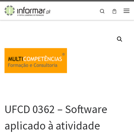
Skip to content
Search
Me
UFCD 0362 – Software
aplicado à atividade