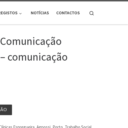
Search
REGISTOS
NOTÍCIAS
CONTACTOS
 Comunicação
l – comunicação
ÇÃO
línicas Espregueira
,
Agnossi
,
Porto
,
Trabalho Social