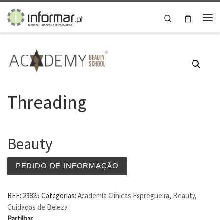
Skip to content
Search
Me
Threading
Beauty
PEDIDO DE INFORMAÇÃO
REF:
29825
Categorias:
Academia Clínicas Espregueira
,
Beauty
,
Cuidados de Beleza
Partilhar