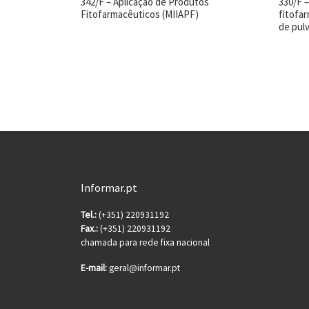
342/F – Aplicação de Produtos
330/F 
Fitofarmacêuticos (MIIAPF)
fitofa
de pul
Informar.pt
Tel.:
(+351) 220931192
Fax.:
(+351) 220931192
chamada para rede fixa nacional
E-mail:
geral@informar.pt