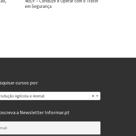
ção,
405/F – Conduzir e Operar com o Trator
em Segurança
squisar cursos por:
rodução Agrícola e Animal
×
bscreva a Newsletter Informar.pt