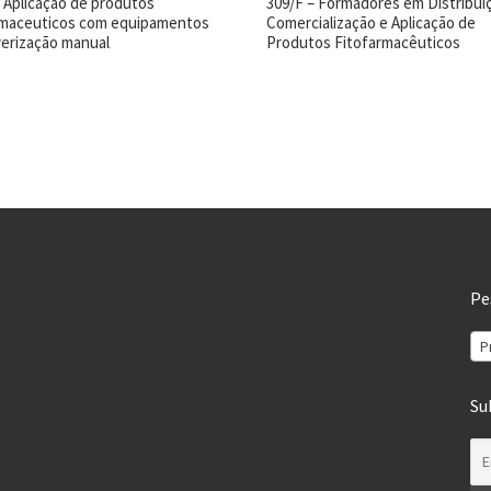
– Aplicação de produtos
309/F – Formadores em Distribui
rmaceuticos com equipamentos
Comercialização e Aplicação de
verização manual
Produtos Fitofarmacêuticos
Pe
P
Su