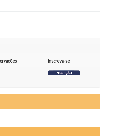
ervações
Inscreva-se