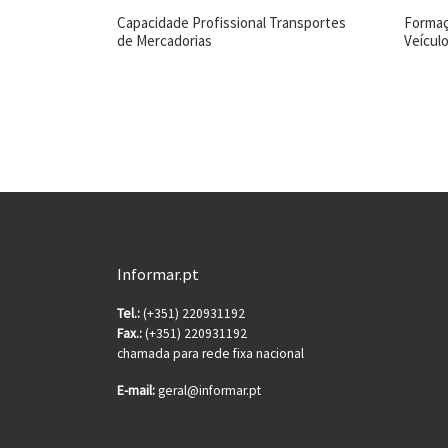
Capacidade Profissional Transportes
Formaç
de Mercadorias
Veícul
Informar.pt
Tel.:
(+351) 220931192
Fax.:
(+351) 220931192
chamada para rede fixa nacional
E-mail:
geral@informar.pt