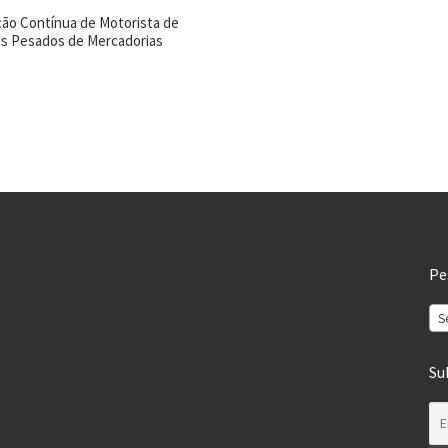
ão Contínua de Motorista de
os Pesados de Mercadorias
Pe
S
Su