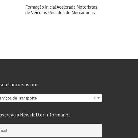
Formação Inicial Acelerada Motoristas
de Veículos Pesados de Mercadorias
squisar cursos por:
erviços de Transporte
×
bscreva a Newsletter Informar.pt