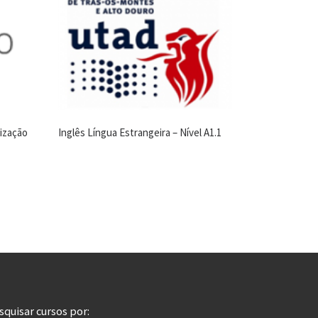
ização
Inglês Língua Estrangeira – Nível A1.1
squisar cursos por: