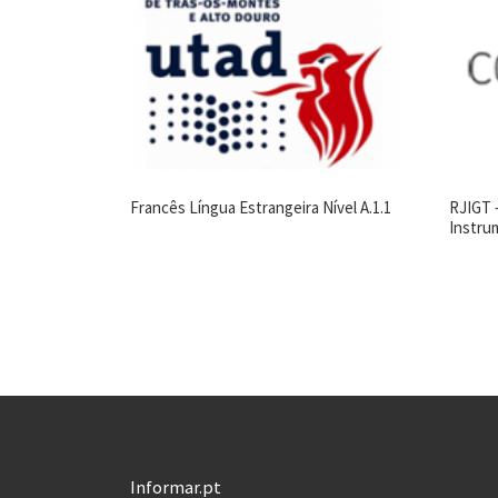
Francês Língua Estrangeira Nível A.1.1
RJIGT 
Instru
Informar.pt