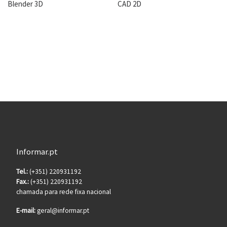
Blender 3D
CAD 2D
Informar.pt
Tel.:
(+351) 220931192
Fax.:
(+351) 220931192
chamada para rede fixa nacional
E-mail:
geral@informar.pt