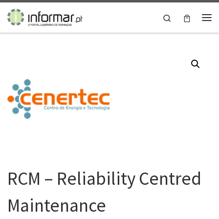
Skip to content
Search
Me
RCM – Reliability Centred
Maintenance