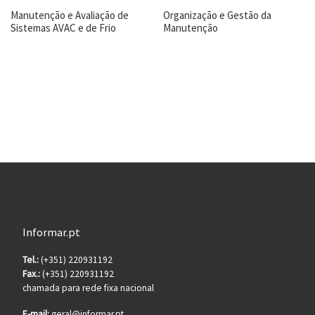
Manutenção e Avaliação de
Organização e Gestão da
Sistemas AVAC e de Frio
Manutenção
Informar.pt
Tel.:
(+351) 220931192
Fax.:
(+351) 220931192
chamada para rede fixa nacional
E-mail:
geral@informar.pt