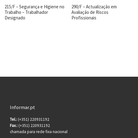
215/F – Segurança e Higiene no
290/F – Actualização em
Trabalho – Trabalhador
Avaliação de Riscos
Designado
Profissionais
Informar.pt
Tel.:
(+351) 220931192
Fax.:
(+351) 220931192
chamada para rede fixa nacional