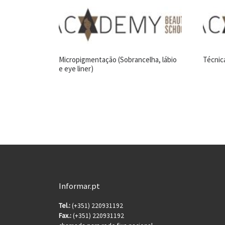
Micropigmentação (Sobrancelha, lábio
Técnica
e eye liner)
Informar.pt
Tel.:
(+351) 220931192
Fax.:
(+351) 220931192