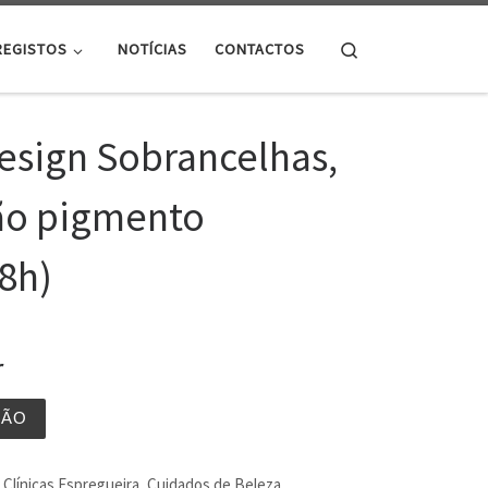
Search
REGISTOS
NOTÍCIAS
CONTACTOS
Design Sobrancelhas,
ão pigmento
8h)
r
ÇÃO
Clínicas Espregueira
,
Cuidados de Beleza
,