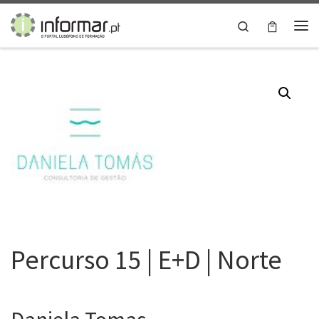
Skip to content
Search
Me
Percurso 15 | E+D | Norte