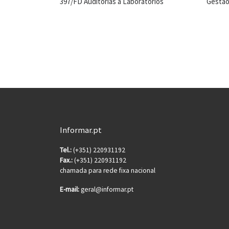
397/FD Auditorias a Laboratórios
Gestão
Informar.pt
Tel.:
(+351) 220931192
Fax.:
(+351) 220931192
chamada para rede fixa nacional
E-mail:
geral@informar.pt