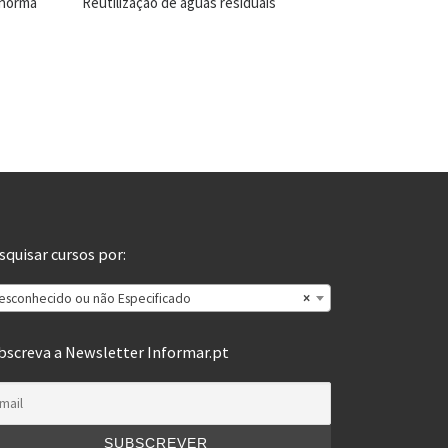
 norma
Reutilização de águas residuais
squisar cursos por:
esconhecido ou não Especificado
×
bscreva a Newsletter Informar.pt