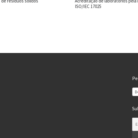
 de resíduos sólidos
Acreditação de laboratórios pela
ISO/IEC 17025
Pe
D
Su