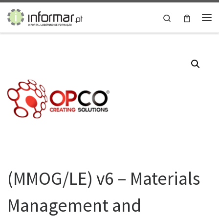
Skip to content
Search
Me
(MMOG/LE) v6 – Materials
Management and