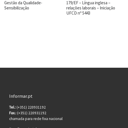
Gestão da Qualidade-
179/EF – Língua inglesa –
Sensibilização
relações laborais – Iniciação
UFCD nº 5443
Informar.pt
Tel.:
(+351) 220931192
Fax.:
(+351) 220931192
chamada para rede fixa nacional