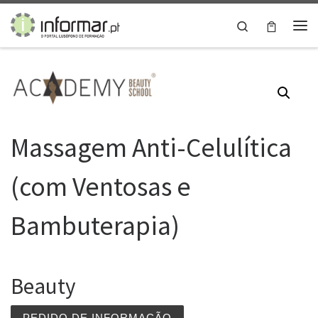
Skip to content
Search
Me
Massagem Anti-Celulítica
(com Ventosas e
Bambuterapia)
Beauty
PEDIDO DE INFORMAÇÃO