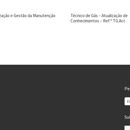
zação e Gestão da Manutenção
Técnico de Gás – Atualização de
Conhecimentos – Ref.ª TG.Act
Pe
E
Su