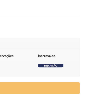
ervações
Inscreva-se