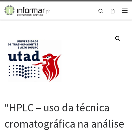
Skip to content
Search
Me
“HPLC – uso da técnica
cromatográfica na análise