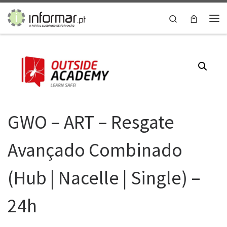
Skip to content
Search
Me
GWO – ART – Resgate
Avançado Combinado
(Hub | Nacelle | Single) –
24h