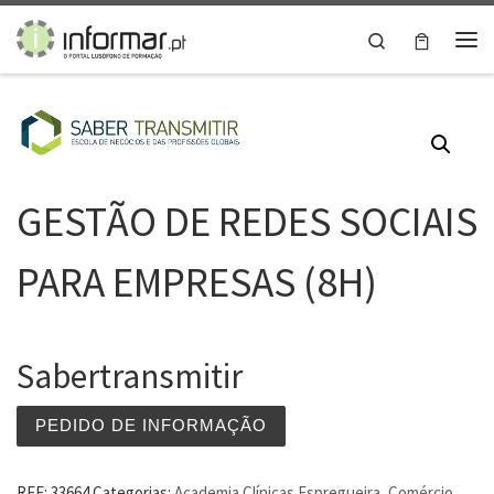
Skip to content
Search
Me
GESTÃO DE REDES SOCIAIS
PARA EMPRESAS (8H)
Sabertransmitir
PEDIDO DE INFORMAÇÃO
REF:
33664
Categorias:
Academia Clínicas Espregueira
,
Comércio
,