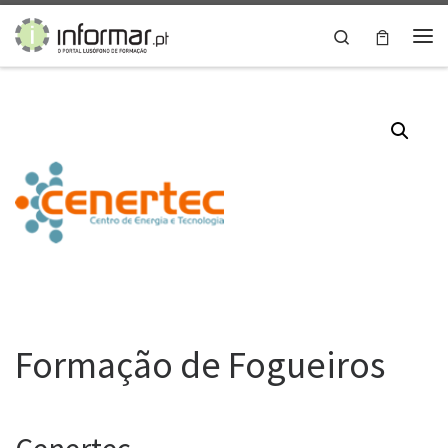
Skip to content
Search
Me
Formação de Fogueiros