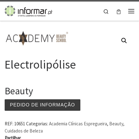
Skip to content
Search
Me
Electrolipólise
Beauty
PEDIDO DE INFORMAÇÃO
REF:
10651
Categorias:
Academia Clínicas Espregueira
,
Beauty
,
Cuidados de Beleza
Partilhar