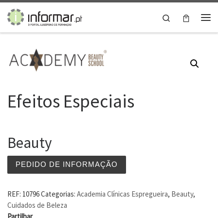
Skip to content
Search
Me
Efeitos Especiais
Beauty
PEDIDO DE INFORMAÇÃO
REF:
10796
Categorias:
Academia Clínicas Espregueira
,
Beauty
,
Cuidados de Beleza
Partilhar