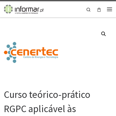
Skip to content
Search
Me
Curso teórico-prático
RGPC aplicável às