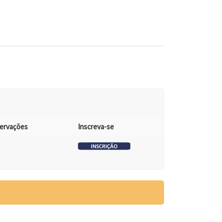
ervações
Inscreva-se