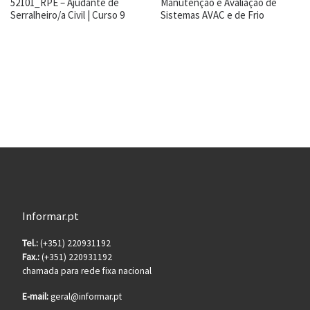
52101_RPE – Ajudante de
Manutenção e Avaliação de
Serralheiro/a Civil | Curso 9
Sistemas AVAC e de Frio
Informar.pt
Tel.:
(+351) 220931192
Fax.:
(+351) 220931192
chamada para rede fixa nacional
E-mail:
geral@informar.pt