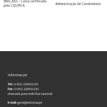
9001:2015 – Curso certificado
Administração de Condomínios
pelo CQI/IRCA
Informar.pt
Tel.:
(+351) 220931192
Fax.:
(+351) 220931192
chamada para rede fixa nacional
E-mail:
geral@informar.pt