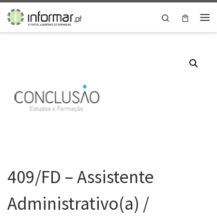
Skip to content
Search
Me
409/FD – Assistente
Administrativo(a) /