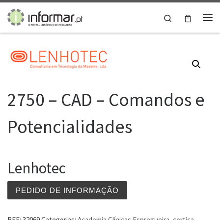
Skip to content
Search
Me
2750 – CAD – Comandos e
Potencialidades
Lenhotec
PEDIDO DE INFORMAÇÃO
REF:
32069
Categorias:
Academia Clínicas Espregueira
,
cortiça
,